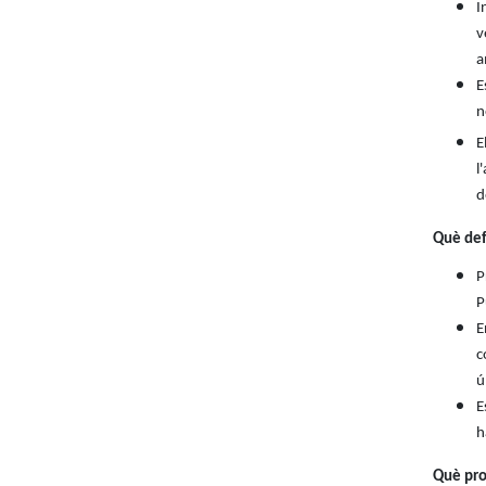
I
v
a
E
n
E
l
d
Què def
P
P
E
c
ú
E
h
Què pro