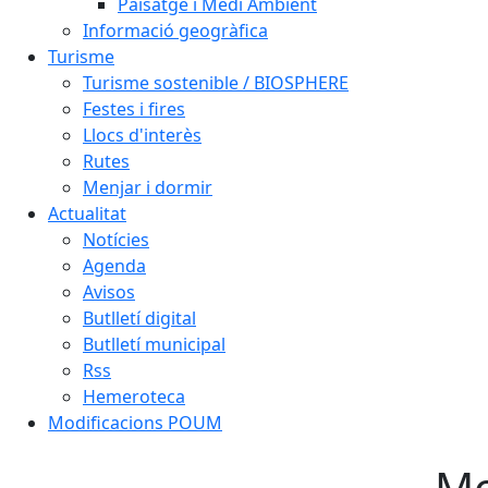
Paisatge i Medi Ambient
Informació geogràfica
Turisme
Turisme sostenible / BIOSPHERE
Festes i fires
Llocs d'interès
Rutes
Menjar i dormir
Actualitat
Notícies
Agenda
Avisos
Butlletí digital
Butlletí municipal
Rss
Hemeroteca
Modificacions POUM
Mo