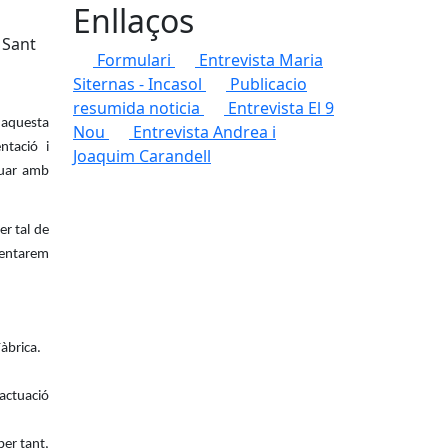
Enllaços
 Sant
Formulari
Entrevista Maria
Siternas - Incasol
Publicacio
resumida noticia
Entrevista El 9
b aquesta
Nou
Entrevista Andrea i
ntació i
Joaquim Carandell
tuar amb
er tal de
tentarem
Fàbrica.
actuació
per tant,