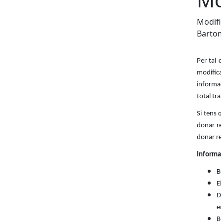
Modifi
Barto
Per tal 
modific
informa
total tr
Si tens 
donar r
donar r
Informa
B
E
D
e
B