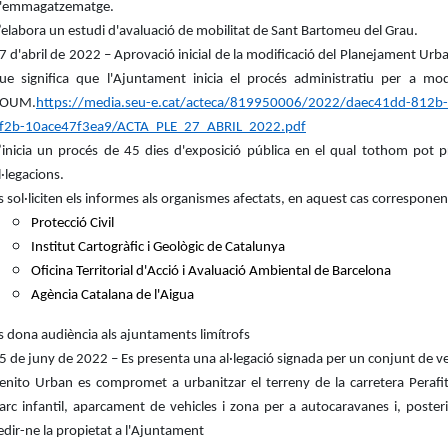
'emmagatzematge.
’elabora un estudi d'avaluació de mobilitat de Sant Bartomeu del Grau.
7 d'abril de 2022 – Aprovació inicial de la modificació del Planejament Urban
ue significa que l'Ajuntament inicia el procés administratiu per a modi
OUM.
https://media.seu-e.cat/acteca/819950006/2022/daec41dd-812b
f2b-10ace47f3ea9/ACTA_PLE_27_ABRIL_2022.pdf
’inicia un procés de 45 dies d'exposició pública en el qual tothom pot p
l·legacions.
s sol·liciten els informes als organismes afectats, en aquest cas corresponen
Protecció Civil
Institut Cartogràfic i Geològic de Catalunya
Oficina Territorial d'Acció i Avaluació Ambiental de Barcelona
Agència Catalana de l'Aigua
s dona audiència als ajuntaments limítrofs
5 de juny de 2022 – Es presenta una al·legació signada per un conjunt de ve
enito Urban es compromet a urbanitzar el terreny de la carretera Perafi
arc infantil, aparcament de vehicles i zona per a autocaravanes i, poster
edir-ne la propietat a l'Ajuntament