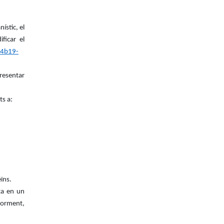
ístic, el
ficar el
-4b19-
resentar
ts a:
ïns.
ta en un
iorment,