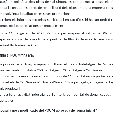
ncasòl, propietària dels pisos de Cal Simon, es compromet a posar els pi
enda i executar les obres de rehabilitació dels pisos amb una empresa con
mb solvència i qualitat en les seves promocions.
s reben els informes sectorials sol·licitats i en cap d'ells hi ha cap petició r
omés petites apreciacions de procediment.
l dia 11 de gener de 2023 s'aprova per majoria absoluta pel Ple Mu
'aprovació inicial de la modificació puntual del Pla d'Ordenació Urbanística 
e Sant Bartomeu del Grau.
inia el POUM fins ara?
roposava rehabilitar, adequar i millorar el bloc d'habitatges de l'antiga
uigneró amb un total de 268 habitatges i 70 habitatges a Can Simón.
n total, es preveia una reserva al municipi de 168 habitatges de protecció of
oncret els de Can Simon n'hi havia d'haver 40 de protegits, en règim de llo
nic propietari.
s feia fora l'activitat industrial de Benito Urban per tal de donar cabuda
abitatges.
posa la nova modificació del POUM aprovada de forma inicial?