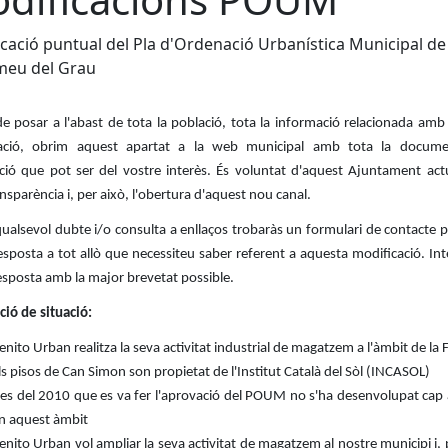
cació puntual del Pla d'Ordenació Urbanística Municipal de
meu del Grau
de posar a l'abast de tota la població, tota la informació relacionada am
ació, obrim aquest apartat a la web municipal amb tota la docume
ció que pot ser del vostre interès. És voluntat d'aquest Ajuntament ac
ansparència i, per això, l'obertura d'aquest nou canal.
qualsevol dubte i/o consulta a enllaços trobaràs un formulari de contacte p
esposta a tot allò que necessiteu saber referent a aquesta modificació. In
esposta amb la major brevetat possible.
ció de situació:
enito Urban realitza la seva activitat industrial de magatzem a l'àmbit de la 
ls pisos de Can Simon son propietat de l'Institut Català del Sòl (INCASOL)
es del 2010 que es va fer l'aprovació del POUM no s'ha desenvolupat cap 
n aquest àmbit
enito Urban vol ampliar la seva activitat de magatzem al nostre municipi i, 