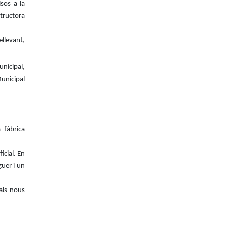
sos a la
structora
ellevant,
nicipal,
Municipal
 fàbrica
icial. En
guer i un
 als nous