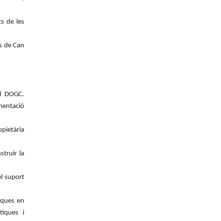
s de les
os de Can
l DOGC.
ció
opietària
truir la
l suport
iques en
tiques i