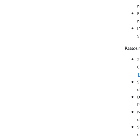
n
E
n
L
S
Passos r
2
S
d
D
P
M
d
S
e