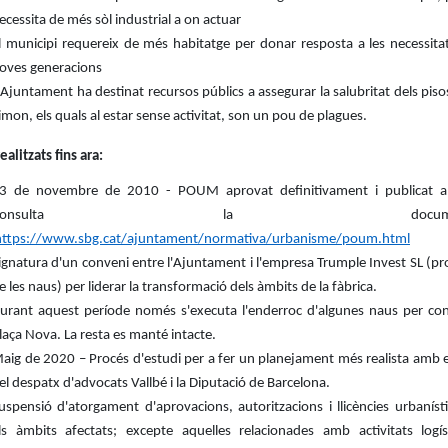
ecessita de més sòl industrial a on actuar
l municipi requereix de més habitatge per donar resposta a les necessitat
oves generacions
'Ajuntament ha destinat recursos públics a assegurar la salubritat dels pis
imon, els quals al estar sense activitat, son un pou de plagues.
ealitzats fins ara:
3 de novembre de 2010 - POUM aprovat definitivament i publicat a
Consulta la documenta
https://www.sbg.cat/ajuntament/normativa/urbanisme/poum.html
ignatura d'un conveni entre l'Ajuntament i l'empresa Trumple Invest SL (pr
e les naus) per liderar la transformació dels àmbits de la fàbrica.
urant aquest període només s'executa l'enderroc d'algunes naus per cons
laça Nova. La resta es manté intacte.
aig de 2020 – Procés d'estudi per a fer un planejament més realista amb e
el despatx d'advocats Vallbé i la Diputació de Barcelona.
uspensió d'atorgament d'aprovacions, autoritzacions i llicències urbaníst
ls àmbits afectats; excepte aquelles relacionades amb activitats logís