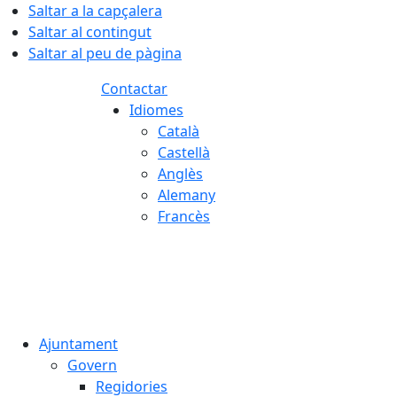
Saltar a la capçalera
Saltar al contingut
Saltar al peu de pàgina
Contactar
Idiomes
Català
Castellà
Anglès
Alemany
Francès
09.08.2026 | 06:41
Ajuntament
Govern
Regidories