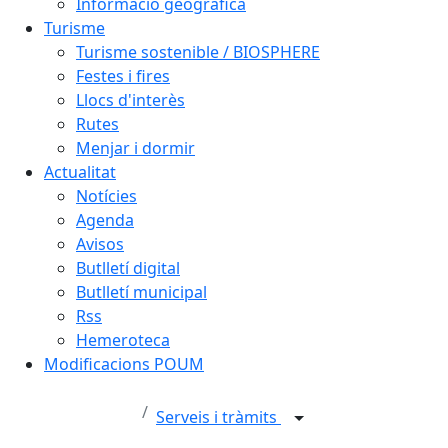
Informació geogràfica
Turisme
Turisme sostenible / BIOSPHERE
Festes i fires
Llocs d'interès
Rutes
Menjar i dormir
Actualitat
Notícies
Agenda
Avisos
Butlletí digital
Butlletí municipal
Rss
Hemeroteca
Modificacions POUM
Serveis i tràmits