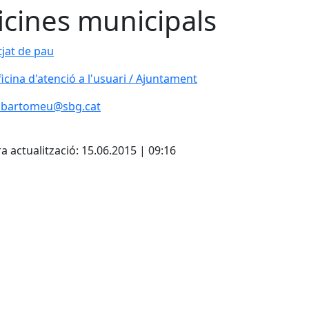
icines municipals
tjat de pau
icina d'atenció a l'usuari / Ajuntament
icina d'atenció a l'usuari / Ajuntament
t.bartomeu@sbg.cat
cebook
X
a actualització: 15.06.2015 | 09:16