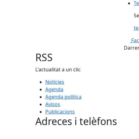
Te
Se
t
Fa
Darrer
RSS
L'actualitat a un clic
Notícies
Agenda
Agenda política
Avisos
Publicacions
Adreces i telèfons