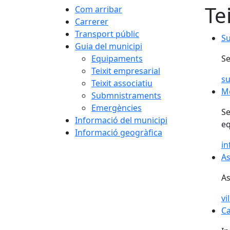
Te
Com arribar
Carrerer
Transport públic
Su
Guia del municipi
Equipaments
Se
Teixit empresarial
s
Teixit associatiu
Me
Submnistraments
Emergències
Se
Informació del municipi
eq
Informació geogràfica
in
As
As
vi
Ca