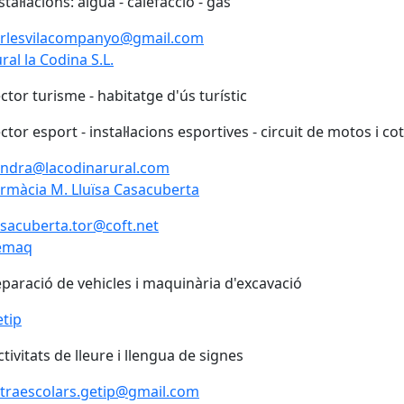
stal·lacions: aigua - calefacció - gas
arlesvilacompanyo@gmail.com
ral la Codina S.L.
ctor turisme - habitatge d'ús turístic
ctor esport - instal·lacions esportives - circuit de motos i co
andra@lacodinarural.com
rmàcia M. Lluïsa Casacuberta
sacuberta.tor@coft.net
emaq
paració de vehicles i maquinària d'excavació
tip
tivitats de lleure i llengua de signes
traescolars.getip@gmail.com