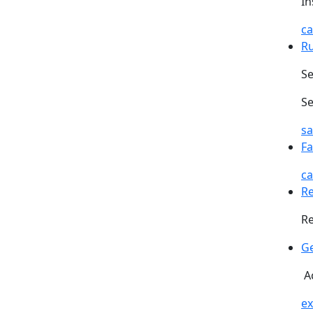
In
c
Ru
Se
Se
s
Fa
ca
R
Re
Ge
Ac
ex