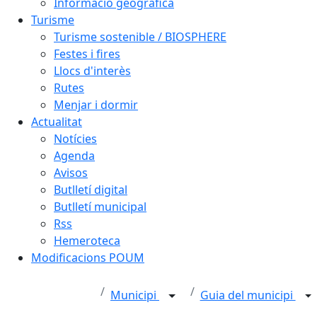
Informació geogràfica
Turisme
Turisme sostenible / BIOSPHERE
Festes i fires
Llocs d'interès
Rutes
Menjar i dormir
Actualitat
Notícies
Agenda
Avisos
Butlletí digital
Butlletí municipal
Rss
Hemeroteca
Modificacions POUM
Municipi
Guia del municipi