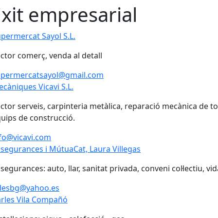
ixit empresarial
permercat Sayol S.L.
ctor comerç, venda al detall
upermercatsayol@gmail.com
càniques Vicavi S.L.
ctor serveis, carpinteria metàlica, reparació mecànica de to
uips de construcció.
fo@vicavi.com
segurances i MútuaCat, Laura Villegas
segurances: auto, llar, sanitat privada, conveni col·lectiu, vi
llesbg@yahoo.es
rles Vila Compañó