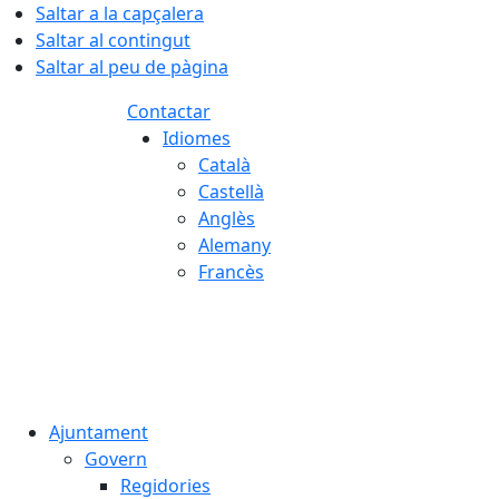
Saltar a la capçalera
Saltar al contingut
Saltar al peu de pàgina
Contactar
Idiomes
Català
Castellà
Anglès
Alemany
Francès
05.08.2026 | 22:42
Ajuntament
Govern
Regidories