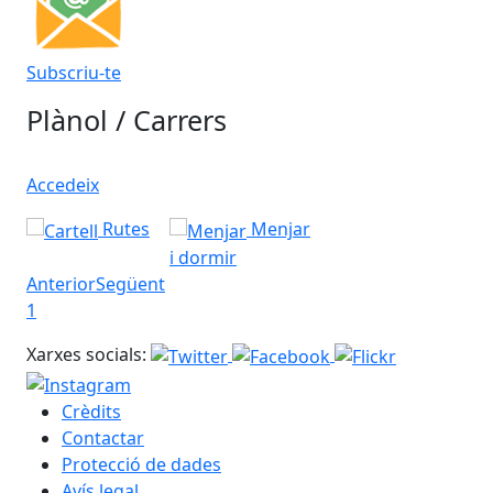
Subscriu-te
Plànol / Carrers
Accedeix
Rutes
Menjar
i dormir
Anterior
Següent
1
Xarxes socials:
Crèdits
Contactar
Protecció de dades
Avís legal