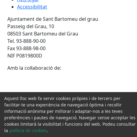
Accessibilitat
Ajuntament de Sant Bartomeu del grau
Passeig del Grau, 10
08503 Sant Bartomeu del Grau
Tel. 93-888-90-00
Fax 93-888-98-00
NIF P0819800D
Amb la col·laboració de:
Aquest lloc web fa servir cookies pròpies i de tercers per
facilitar-te una experiència de navegació òptima i recollir
informació anònima per millorar i adaptar-nos a les teves
preferències i pautes de navegació. Navegar sense acceptar les
cookies limitarà la visibilitat i funcions del web. Podeu consultar
la
política de cookies
.