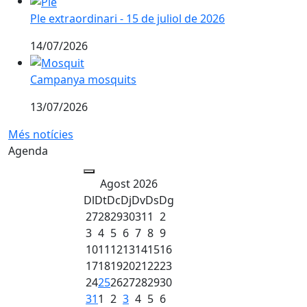
Ple extraordinari - 15 de juliol de 2026
14/07/2026
Campanya mosquits
Campanya mosquits
13/07/2026
Més notícies
Agenda
Agost 2026
Dl
Dt
Dc
Dj
Dv
Ds
Dg
27
28
29
30
31
1
2
3
4
5
6
7
8
9
10
11
12
13
14
15
16
17
18
19
20
21
22
23
24
25
26
27
28
29
30
31
1
2
3
4
5
6