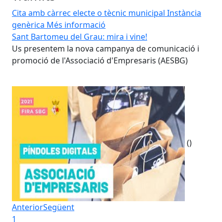
Cita amb càrrec electe o tècnic municipal
Instància
genèrica
Més informació
Sant Bartomeu del Grau: mira i vine!
San
i
Us presentem la nova campanya de comunicació i
Us
promoció de l'Associació d'Empresaris (AESBG)
pro
()
Anterior
Següent
1