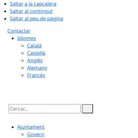
Saltar a la capçalera
Saltar al contingut
Saltar al peu de pàgina
Contactar
Idiomes
Català
Castellà
Anglès
Alemany
Francès
07.08.2026 | 20:58
Cercar:
Ajuntament
Govern