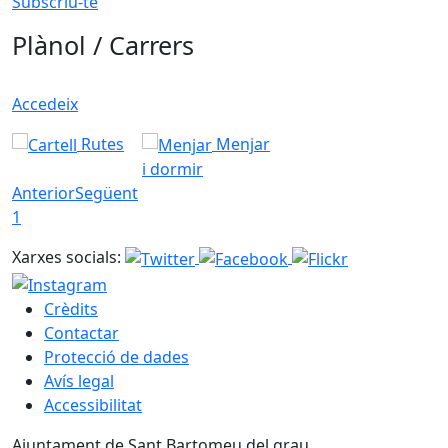
Subscriu-te
Plànol / Carrers
Accedeix
Rutes
Menjar
i dormir
Anterior
Següent
1
Xarxes socials:
Crèdits
Contactar
Protecció de dades
Avís legal
Accessibilitat
Ajuntament de Sant Bartomeu del grau