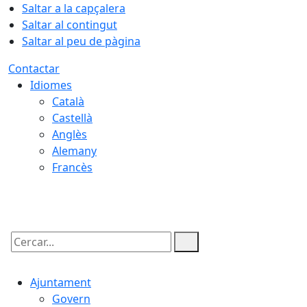
Saltar a la capçalera
Saltar al contingut
Saltar al peu de pàgina
Contactar
Idiomes
Català
Castellà
Anglès
Alemany
Francès
08.08.2026 | 21:23
Cercar:
Ajuntament
Govern