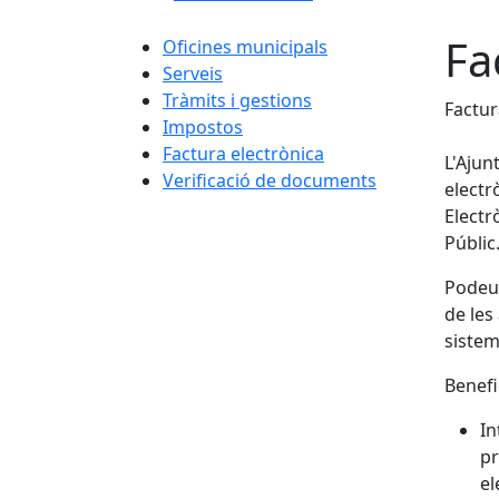
Fa
Oficines municipals
Serveis
Tràmits i gestions
Factur
Impostos
Factura electrònica
L'Ajun
Verificació de documents
electr
Electr
Públic
Podeu 
de les
sistem
Benefi
In
pr
el