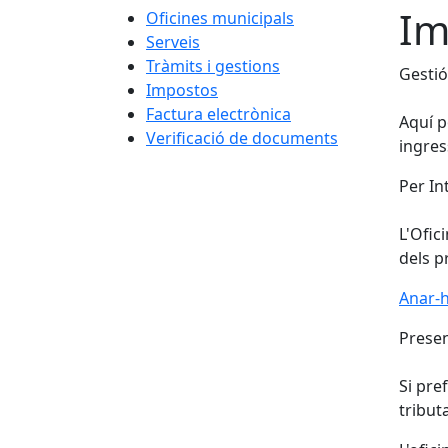
Im
Oficines municipals
Serveis
Tràmits i gestions
Gestió
Impostos
Factura electrònica
Aquí p
Verificació de documents
ingres
Per In
L'Ofic
dels p
Anar-h
Presen
Si pre
tribut