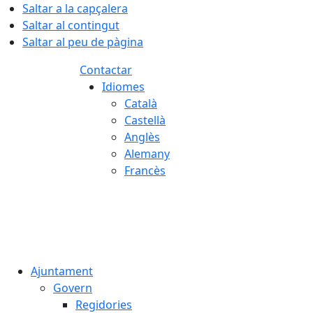
Saltar a la capçalera
Saltar al contingut
Saltar al peu de pàgina
Contactar
Idiomes
Català
Castellà
Anglès
Alemany
Francès
07.08.2026 | 22:39
Ajuntament
Govern
Regidories