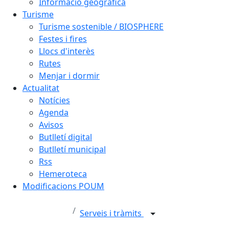
Informació geogràfica
Turisme
Turisme sostenible / BIOSPHERE
Festes i fires
Llocs d'interès
Rutes
Menjar i dormir
Actualitat
Notícies
Agenda
Avisos
Butlletí digital
Butlletí municipal
Rss
Hemeroteca
Modificacions POUM
Serveis i tràmits