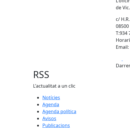
L'ofic
de Vic.
c/ H.R.
08500
T:934 
Horari
Email:
Fa
Darrer
RSS
L'actualitat a un clic
Notícies
Agenda
Agenda política
Avisos
Publicacions