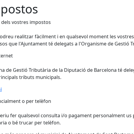
postos
 dels vostres impostos
odreu realitzar fàcilment i en qualsevol moment les vostres c
sos que l'Ajuntament té delegats a l'Organisme de Gestió Tr
ternet
ina de Gestió Tributària de la Diputació de Barcelona té del
rincipals tributs municipals.
i
cialment o per telèfon
feriu fer qualsevol consulta i/o pagament personalment us 
aria o bé trucar per telèfon.