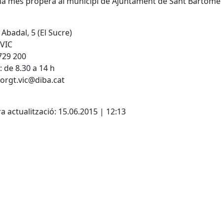
ina més propera al municipi de Ajuntament de Sant Bartomeu 
 Abadal, 5 (El Sucre)
 VIC
729 200
: de 8.30 a 14 h
 orgt.vic@diba.cat
cebook
X
a actualització: 15.06.2015 | 12:13