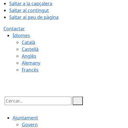
Saltar a la capçalera
Saltar al contingut
Saltar al peu de pàgina
Contactar
Idiomes
Català
Castellà
Anglès
Alemany
Francès
08.08.2026 | 07:56
Cercar:
Ajuntament
Govern