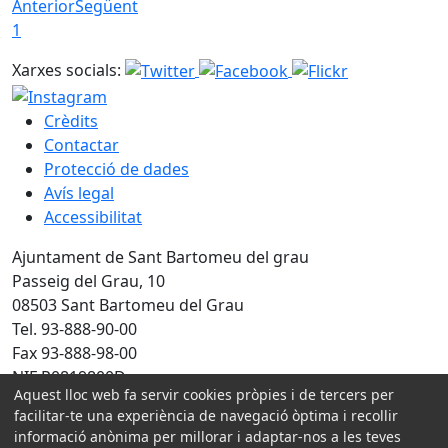
Anterior
Següent
1
Xarxes socials:
Crèdits
Contactar
Protecció de dades
Avís legal
Accessibilitat
Ajuntament de Sant Bartomeu del grau
Passeig del Grau, 10
08503 Sant Bartomeu del Grau
Tel. 93-888-90-00
Fax 93-888-98-00
NIF P0819800D
Aquest lloc web fa servir cookies pròpies i de tercers per
facilitar-te una experiència de navegació òptima i recollir
Amb la col·laboració de:
informació anònima per millorar i adaptar-nos a les teves