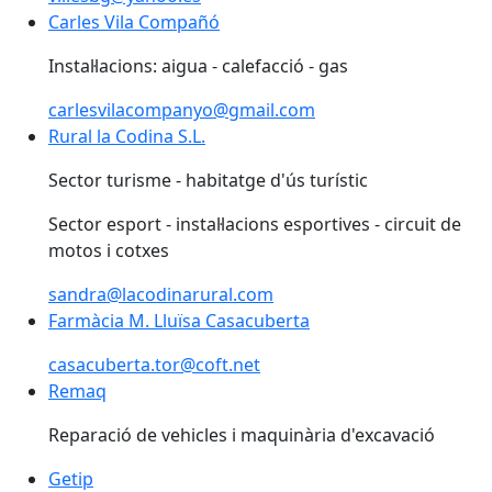
Carles Vila Compañó
Instal·lacions: aigua - calefacció - gas
carlesvilacompanyo@gmail.com
Rural la Codina S.L.
Sector turisme - habitatge d'ús turístic
Sector esport - instal·lacions esportives - circuit de
motos i cotxes
sandra@lacodinarural.com
Farmàcia M. Lluïsa Casacuberta
casacuberta.tor@coft.net
Remaq
Reparació de vehicles i maquinària d'excavació
Getip