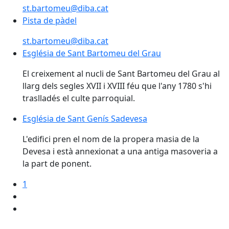
st.bartomeu@diba.cat
Pista de pàdel
Pista de pàdel
st.bartomeu@diba.cat
Església de Sant Bartomeu del Grau
Església de Sant Bartomeu del Grau
El creixement al nucli de Sant Bartomeu del Grau al
llarg dels segles XVII i XVIII féu que l'any 1780 s'hi
traslladés el culte parroquial.
Església de Sant Genís Sadevesa
Església de Sant Genís Sadevesa
L'edifici pren el nom de la propera masia de la
Devesa i està annexionat a una antiga masoveria a
la part de ponent.
1
Facebook
X