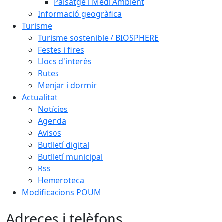
Paisatge i Medi Ambient
Informació geogràfica
Turisme
Turisme sostenible / BIOSPHERE
Festes i fires
Llocs d'interès
Rutes
Menjar i dormir
Actualitat
Notícies
Agenda
Avisos
Butlletí digital
Butlletí municipal
Rss
Hemeroteca
Modificacions POUM
Adreces i telèfons