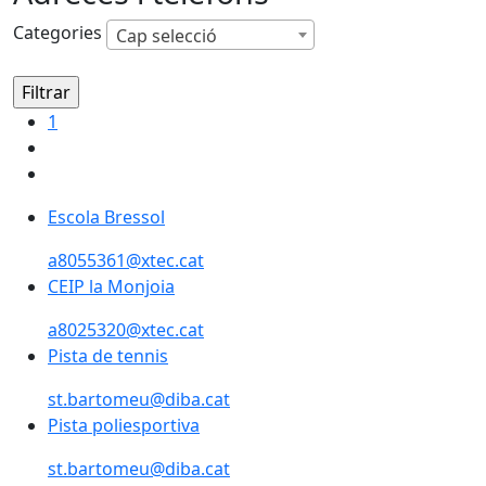
Categories
Cap selecció
1
Escola Bressol
Escola Bressol
a8055361@xtec.cat
CEIP la Monjoia
CEIP la Monjoia
a8025320@xtec.cat
Pista de tennis
Pista de tennis
st.bartomeu@diba.cat
Pista poliesportiva
Pista poliesportiva
st.bartomeu@diba.cat