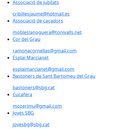
Associació de jubilats
cribillesjaume@hotmail.es
Associació de caçadors
mobleslanoguera@tonivalls.net
Cor del Grau
ramonacornellas@gmail.com
Esplai Marcianet
Esplai Marcianet
esplaimarcianet@gmail.com
Bastoners de Sant Bartomeu del Grau
Bastoners de Sant Bartomeu del Grau
bastoners@sbg.cat
Cucafera
Cucafera
mozerimu@gmail.com
Joves SBG
Joves SBG
jovesbg@sbg.cat