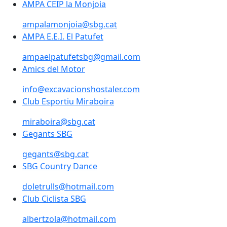
AMPA CEIP la Monjoia
ampalamonjoia@sbg.cat
AMPA E.E.I. El Patufet
ampaelpatufetsbg@gmail.com
Amics del Motor
info@excavacionshostaler.com
Club Esportiu Miraboira
Club Esportiu Miraboira
miraboira@sbg.cat
Gegants SBG
Gegants SBG
gegants@sbg.cat
SBG Country Dance
doletrulls@hotmail.com
Club Ciclista SBG
Club Ciclista SBG
albertzola@hotmail.com