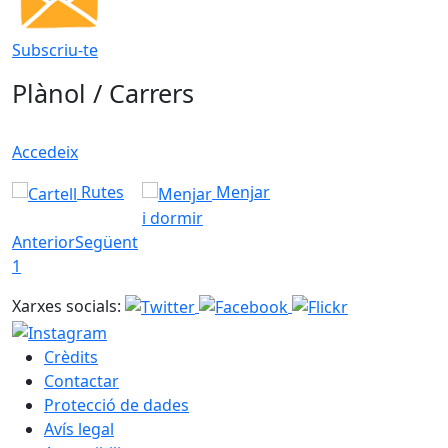
Subscriu-te
Plànol / Carrers
Accedeix
Rutes
Menjar
i dormir
Anterior
Següent
1
Xarxes socials:
Crèdits
Contactar
Protecció de dades
Avís legal