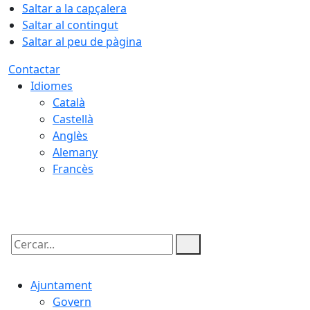
Saltar a la capçalera
Saltar al contingut
Saltar al peu de pàgina
Contactar
Idiomes
Català
Castellà
Anglès
Alemany
Francès
07.08.2026 | 03:56
Cercar:
Ajuntament
Govern