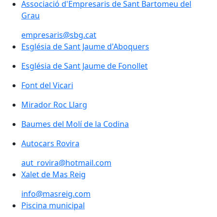
Associació d'Empresaris de Sant Bartomeu del Grau
Associació d'Empresaris de Sant Bartomeu del
Grau
empresaris@sbg.cat
Església de Sant Jaume d'Aboquers
Església de Sant Jaume d'Aboquers
Església de Sant Jaume de Fonollet
Església de Sant Jaume de Fonollet
Font del Vicari
Font del Vicari
Mirador Roc Llarg
Mirador Roc Llarg
Baumes del Molí de la Codina
Baumes del Molí de la Codina
Autocars Rovira
Autocars Rovira
aut_rovira@hotmail.com
Xalet de Mas Reig
Xalet de Mas Reig
info@masreig.com
Piscina municipal
Piscina municipal