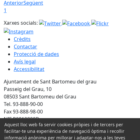
Anterior
Següent
1
Xarxes socials:
Crèdits
Contactar
Protecció de dades
Avís legal
Accessibilitat
Ajuntament de Sant Bartomeu del grau
Passeig del Grau, 10
08503 Sant Bartomeu del Grau
Tel. 93-888-90-00
Fax 93-888-98-00
NIF P0819800D
Aquest lloc web fa servir cookies pròpies i de tercers per
facilitar-te una experiència de navegació òptima i recollir
Amb la col·laboració de:
informació anònima per millorar i adaptar-nos a les teves