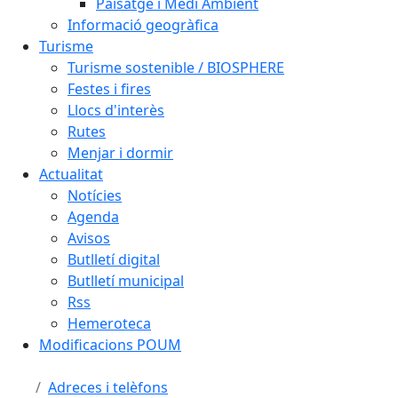
Paisatge i Medi Ambient
Informació geogràfica
Turisme
Turisme sostenible / BIOSPHERE
Festes i fires
Llocs d'interès
Rutes
Menjar i dormir
Actualitat
Notícies
Agenda
Avisos
Butlletí digital
Butlletí municipal
Rss
Hemeroteca
Modificacions POUM
Adreces i telèfons