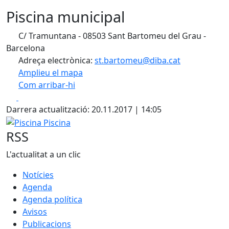
Piscina municipal
C/ Tramuntana - 08503 Sant Bartomeu del Grau -
Barcelona
Adreça electrònica:
st.bartomeu@diba.cat
Amplieu el mapa
Com arribar-hi
Leaflet
| ©
OpenStreetMap
contributors
Facebook
X
+
Darrera actualització: 20.11.2017 | 14:05
−
Piscina Piscina
RSS
L'actualitat a un clic
Notícies
Agenda
Agenda política
Avisos
Publicacions