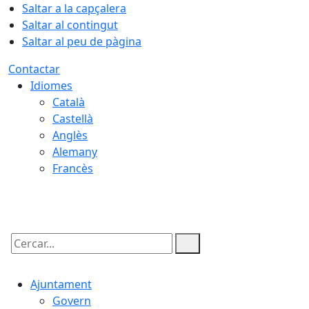
Saltar a la capçalera
Saltar al contingut
Saltar al peu de pàgina
Contactar
Idiomes
Català
Castellà
Anglès
Alemany
Francès
09.08.2026 | 10:33
Cercar:
Ajuntament
Govern