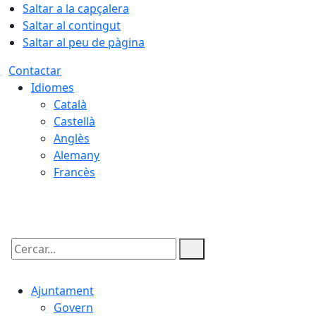
Saltar a la capçalera
Saltar al contingut
Saltar al peu de pàgina
Contactar
Idiomes
Català
Castellà
Anglès
Alemany
Francès
08.08.2026 | 03:33
Cercar:
Ajuntament
Govern