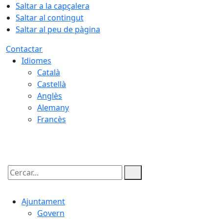
Saltar a la capçalera
Saltar al contingut
Saltar al peu de pàgina
Contactar
Idiomes
Català
Castellà
Anglès
Alemany
Francès
09.08.2026 | 05:59
Cercar:
Ajuntament
Govern