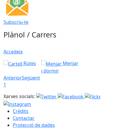
Subscriu-te
Plànol / Carrers
Accedeix
Rutes
Menjar
i dormir
Anterior
Següent
1
Xarxes socials:
Crèdits
Contactar
Protecció de dades