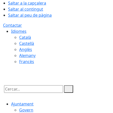
Saltar a la capçalera
Saltar al contingut
Saltar al peu de pàgina
Contactar
Idiomes
Català
Castellà
Anglès
Alemany
Francès
08.08.2026 | 01:19
Cercar:
Ajuntament
Govern