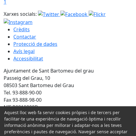
1
Xarxes socials:
Crèdits
Contactar
Protecció de dades
Avís legal
Accessibilitat
Ajuntament de Sant Bartomeu del grau
Passeig del Grau, 10
08503 Sant Bartomeu del Grau
Tel. 93-888-90-00
Fax 93-888-98-00
NIF P0819800D
Aquest lloc web fa servir cookies pròpies i de tercers per
facilitar-te una experiència de navegació òptima i recollir
Amb la col·laboració de:
informació anònima per millorar i adaptar-nos a les teves
preferències i pautes de navegació. Navegar sense acceptar