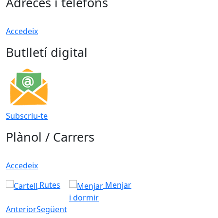
Adreces i telèfons
Accedeix
Butlletí digital
Subscriu-te
Plànol / Carrers
Accedeix
Rutes
Menjar
i dormir
Anterior
Següent