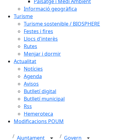
Paisatge i Medi Ambient
Informació geogràfica
Turisme
Turisme sostenible / BIOSPHERE
Festes i fires
Llocs d'interès
Rutes
Menjar i dormir
Actualitat
Notícies
Agenda
Avisos
Butlletí digital
Butlletí municipal
Rss
Hemeroteca
Modificacions POUM
Ajuntament
Govern