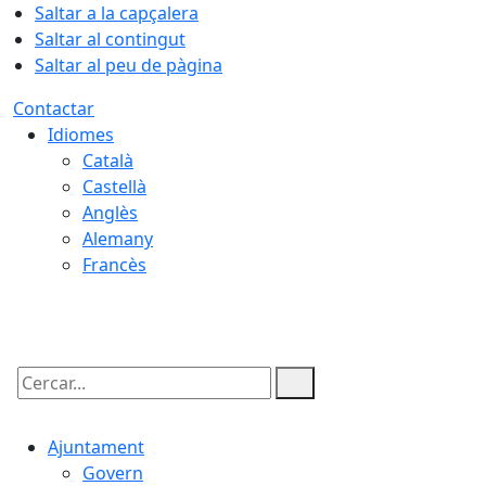
Saltar a la capçalera
Saltar al contingut
Saltar al peu de pàgina
Contactar
Idiomes
Català
Castellà
Anglès
Alemany
Francès
07.08.2026 | 03:56
Cercar:
Ajuntament
Govern