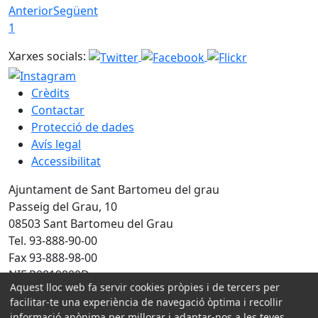
Anterior
Següent
1
Xarxes socials:
Crèdits
Contactar
Protecció de dades
Avís legal
Accessibilitat
Ajuntament de Sant Bartomeu del grau
Passeig del Grau, 10
08503 Sant Bartomeu del Grau
Tel. 93-888-90-00
Fax 93-888-98-00
NIF P0819800D
Aquest lloc web fa servir cookies pròpies i de tercers per
facilitar-te una experiència de navegació òptima i recollir
Amb la col·laboració de:
informació anònima per millorar i adaptar-nos a les teves