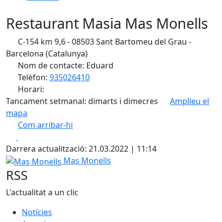
Restaurant Masia Mas Monells
C-154 km 9,6 - 08503 Sant Bartomeu del Grau -
Barcelona (Catalunya)
Nom de contacte: Eduard
Telèfon:
935026410
Horari:
Tancament setmanal: dimarts i dimecres
Amplieu el
mapa
Com arribar-hi
Leaflet
| ©
OpenStreetMap
contributors
Facebook
X
+
Darrera actualització: 21.03.2022 | 11:14
−
Mas Monells
Mas Monells
RSS
L'actualitat a un clic
Notícies