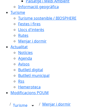
Paisatge i Medi Ambient
Informació geogràfica
Turisme
Turisme sostenible / BIOSPHERE
Festes i fires
Llocs d'interès
Rutes
Menjar i dormir
Actualitat
Notícies
Agenda
Avisos
Butlletí digital
Butlletí municipal
Rss
Hemeroteca
Modificacions POUM
Menjar i dormir
Turisme