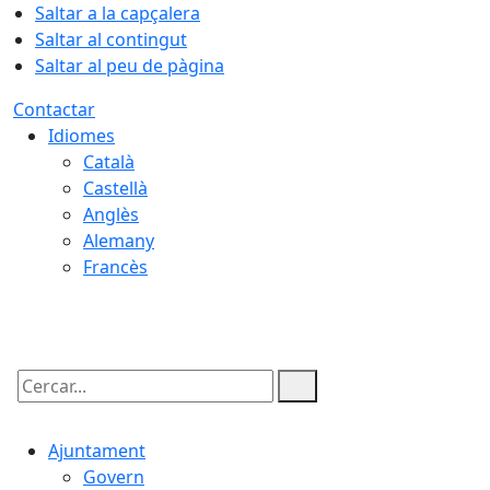
Saltar a la capçalera
Saltar al contingut
Saltar al peu de pàgina
Contactar
Idiomes
Català
Castellà
Anglès
Alemany
Francès
06.08.2026 | 20:56
Cercar:
Ajuntament
Govern