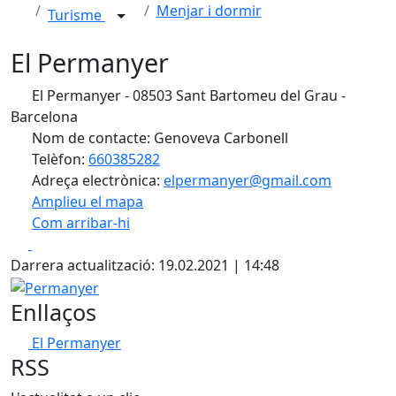
Menjar i dormir
Turisme
El Permanyer
El Permanyer - 08503 Sant Bartomeu del Grau -
Barcelona
Nom de contacte: Genoveva Carbonell
Telèfon:
660385282
Adreça electrònica:
elpermanyer@gmail.com
Amplieu el mapa
Com arribar-hi
Leaflet
| ©
OpenStreetMap
contributors
Facebook
X
+
Darrera actualització: 19.02.2021 | 14:48
−
Permanyer
Enllaços
El Permanyer
RSS