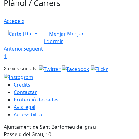
Plànol / Carrers
Accedeix
Rutes
Menjar
i dormir
Anterior
Següent
1
Xarxes socials:
Crèdits
Contactar
Protecció de dades
Avís legal
Accessibilitat
Ajuntament de Sant Bartomeu del grau
Passeig del Grau, 10