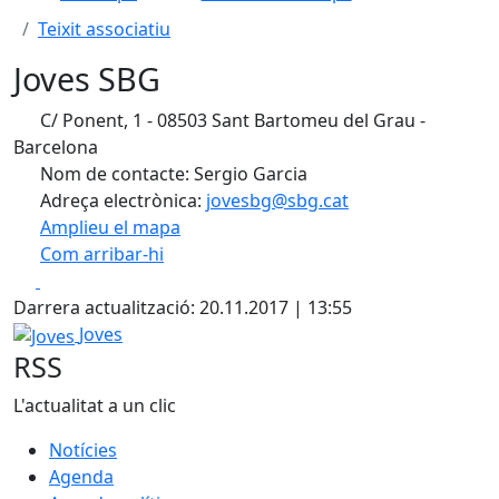
Teixit associatiu
Joves SBG
C/ Ponent, 1 - 08503 Sant Bartomeu del Grau -
Barcelona
Nom de contacte: Sergio Garcia
Adreça electrònica:
jovesbg@sbg.cat
Amplieu el mapa
Com arribar-hi
Leaflet
| ©
OpenStreetMap
contributors
Facebook
X
+
Darrera actualització: 20.11.2017 | 13:55
−
Joves
Joves
RSS
L'actualitat a un clic
Notícies
Agenda