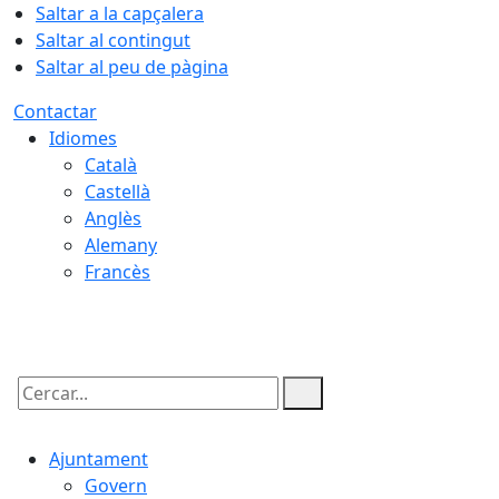
Saltar a la capçalera
Saltar al contingut
Saltar al peu de pàgina
Contactar
Idiomes
Català
Castellà
Anglès
Alemany
Francès
06.08.2026 | 19:36
Cercar:
Ajuntament
Govern