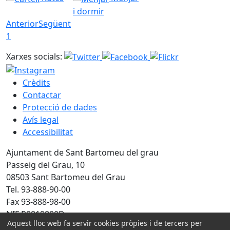
i dormir
Anterior
Següent
1
Xarxes socials:
Crèdits
Contactar
Protecció de dades
Avís legal
Accessibilitat
Ajuntament de Sant Bartomeu del grau
Passeig del Grau, 10
08503 Sant Bartomeu del Grau
Tel. 93-888-90-00
Fax 93-888-98-00
NIF P0819800D
Aquest lloc web fa servir cookies pròpies i de tercers per