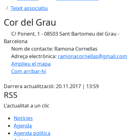
Teixit associatiu
Cor del Grau
C/ Ponent, 1 - 08503 Sant Bartomeu del Grau -
Barcelona
Nom de contacte: Ramona Cornellas
Adreça electrònica:
ramonacornellas@gmail.com
Amplieu el mapa
Com arribar-hi
Leaflet
| ©
OpenStreetMap
contributors
Facebook
X
+
Darrera actualització: 20.11.2017 | 13:59
−
RSS
L'actualitat a un clic
Notícies
Agenda
Agenda política