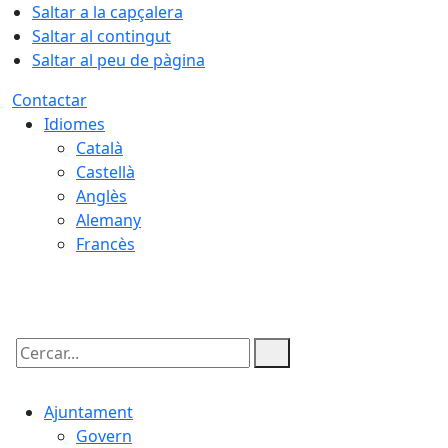
Saltar a la capçalera
Saltar al contingut
Saltar al peu de pàgina
Contactar
Idiomes
Català
Castellà
Anglès
Alemany
Francès
07.08.2026 | 04:08
Cercar:
Ajuntament
Govern