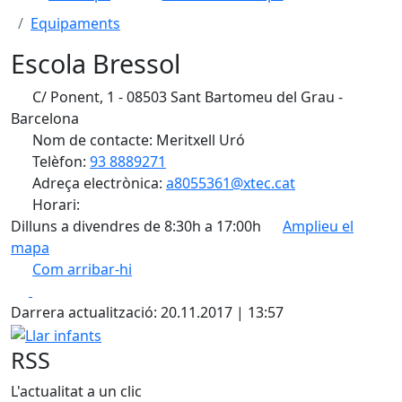
Equipaments
Escola Bressol
C/ Ponent, 1 - 08503 Sant Bartomeu del Grau -
Barcelona
Nom de contacte: Meritxell Uró
Telèfon:
93 8889271
Adreça electrònica:
a8055361@xtec.cat
Horari:
Dilluns a divendres de 8:30h a 17:00h
Amplieu el
mapa
Com arribar-hi
Leaflet
| ©
OpenStreetMap
contributors
Facebook
X
+
Darrera actualització: 20.11.2017 | 13:57
−
Llar infants
RSS
L'actualitat a un clic