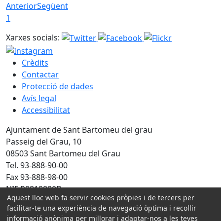
Anterior
Següent
1
Xarxes socials:
Crèdits
Contactar
Protecció de dades
Avís legal
Accessibilitat
Ajuntament de Sant Bartomeu del grau
Passeig del Grau, 10
08503 Sant Bartomeu del Grau
Tel. 93-888-90-00
Fax 93-888-98-00
NIF P0819800D
Aquest lloc web fa servir cookies pròpies i de tercers per
facilitar-te una experiència de navegació òptima i recollir
Amb la col·laboració de:
informació anònima per millorar i adaptar-nos a les teves