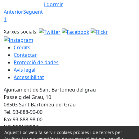
i dormir
Anterior
Següent
1
Xarxes socials:
Crèdits
Contactar
Protecció de dades
Avís legal
Accessibilitat
Ajuntament de Sant Bartomeu del grau
Passeig del Grau, 10
08503 Sant Bartomeu del Grau
Tel. 93-888-90-00
Fax 93-888-98-00
NIF P0819800D
Aquest lloc web fa servir cookies pròpies i de tercers per
facilitar-te una experiència de navegació òptima i recollir