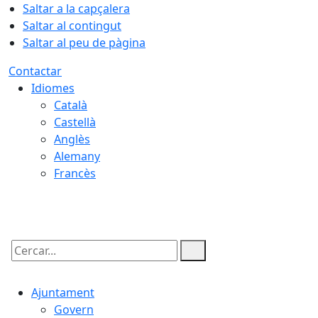
Saltar a la capçalera
Saltar al contingut
Saltar al peu de pàgina
Contactar
Idiomes
Català
Castellà
Anglès
Alemany
Francès
06.08.2026 | 06:40
Cercar:
Ajuntament
Govern