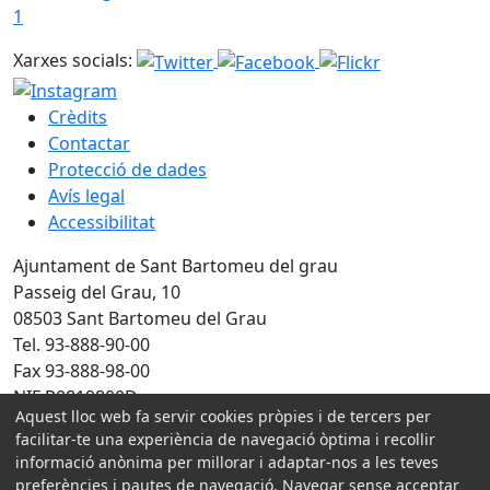
1
Xarxes socials:
Crèdits
Contactar
Protecció de dades
Avís legal
Accessibilitat
Ajuntament de Sant Bartomeu del grau
Passeig del Grau, 10
08503 Sant Bartomeu del Grau
Tel. 93-888-90-00
Fax 93-888-98-00
NIF P0819800D
Aquest lloc web fa servir cookies pròpies i de tercers per
facilitar-te una experiència de navegació òptima i recollir
Amb la col·laboració de:
informació anònima per millorar i adaptar-nos a les teves
preferències i pautes de navegació. Navegar sense acceptar