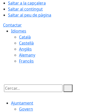
Saltar a la capçalera
Saltar al contingut
Saltar al peu de pàgina
Contactar
Idiomes
Català
Castellà
Anglès
Alemany
Francès
09.08.2026 | 06:05
Cercar:
Ajuntament
Govern