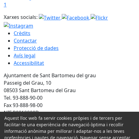
1
Xarxes socials:
Crèdits
Contactar
Protecció de dades
Avís legal
Accessibilitat
Ajuntament de Sant Bartomeu del grau
Passeig del Grau, 10
08503 Sant Bartomeu del Grau
Tel. 93-888-90-00
Fax 93-888-98-00
NIF P0819800D
Aquest lloc web fa servir cookies pròpies i de tercers per
facilitar-te una experiència de navegació òptima i recollir
Amb la col·laboració de:
informació anònima per millorar i adaptar-nos a les teves
preferències i pautes de navegació. Navegar sense acceptar