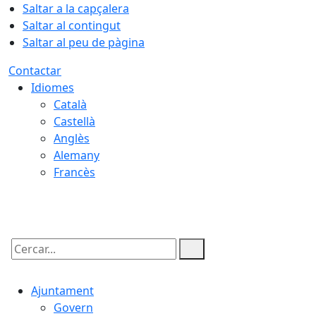
Saltar a la capçalera
Saltar al contingut
Saltar al peu de pàgina
Contactar
Idiomes
Català
Castellà
Anglès
Alemany
Francès
09.08.2026 | 06:05
Cercar:
Ajuntament
Govern