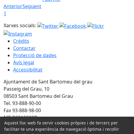
Anterior
Següent
1
Xarxes socials:
Crèdits
Contactar
Protecció de dades
Avís legal
Accessibilitat
Ajuntament de Sant Bartomeu del grau
Passeig del Grau, 10
08503 Sant Bartomeu del Grau
Tel. 93-888-90-00
Fax 93-888-98-00
NIF P0819800D
Aquest lloc web fa servir cookies pròpies i de tercers per
facilitar-te una experiència de navegació òptima i recollir
Amb la col·laboració de: