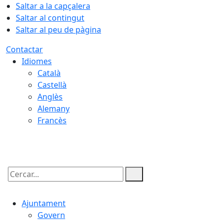
Saltar a la capçalera
Saltar al contingut
Saltar al peu de pàgina
Contactar
Idiomes
Català
Castellà
Anglès
Alemany
Francès
06.08.2026 | 15:23
Cercar:
Ajuntament
Govern