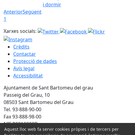
i dormir
Anterior
Següent
1
Xarxes socials:
Crèdits
Contactar
Protecció de dades
Avís legal
Accessibilitat
Ajuntament de Sant Bartomeu del grau
Passeig del Grau, 10
08503 Sant Bartomeu del Grau
Tel. 93-888-90-00
Fax 93-888-98-00
NIF P0819800D
Aquest lloc web fa servir cookies pròpies i de tercers per