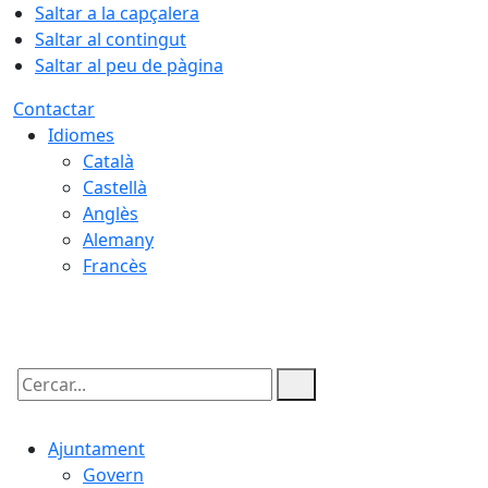
Saltar a la capçalera
Saltar al contingut
Saltar al peu de pàgina
Contactar
Idiomes
Català
Castellà
Anglès
Alemany
Francès
10.08.2026 | 04:12
Cercar:
Ajuntament
Govern