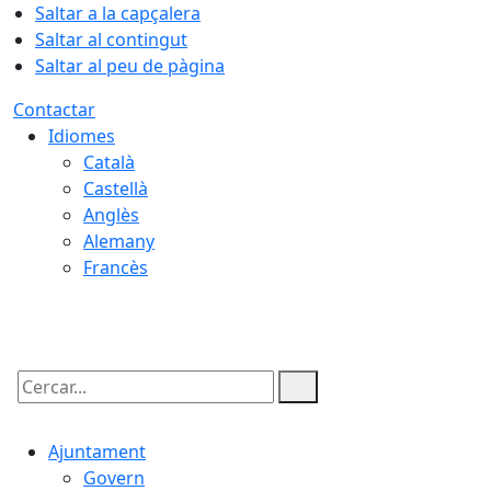
Saltar a la capçalera
Saltar al contingut
Saltar al peu de pàgina
Contactar
Idiomes
Català
Castellà
Anglès
Alemany
Francès
09.08.2026 | 11:29
Cercar:
Ajuntament
Govern