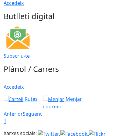
Accedeix
Butlletí digital
Subscriu-te
Plànol / Carrers
Accedeix
Rutes
Menjar
i dormir
Anterior
Següent
1
Xarxes socials: