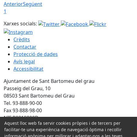
Anterior
Següent
1
Xarxes socials:
Crèdits
Contactar
Protecció de dades
Avís legal
Accessibilitat
Ajuntament de Sant Bartomeu del grau
Passeig del Grau, 10
08503 Sant Bartomeu del Grau
Tel. 93-888-90-00
Fax 93-888-98-00
NIF P0819800D
Aquest lloc web fa servir cookies pròpies i de tercers per
facilitar-te una experiència de navegació òptima i recollir
Amb la col·laboració de:
informació anònima per millorar i adaptar-nos a les teves