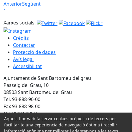
Anterior
Següent
1
Xarxes socials:
Crèdits
Contactar
Protecció de dades
Avís legal
Accessibilitat
Ajuntament de Sant Bartomeu del grau
Passeig del Grau, 10
08503 Sant Bartomeu del Grau
Tel. 93-888-90-00
Fax 93-888-98-00
NIF P0819800D
Aquest lloc web fa servir cookies pròpies i de tercers per
facilitar-te una experiència de navegació òptima i recollir
Amb la col·laboració de:
informació anònima per millorar i adaptar-nos a les teves