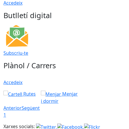
Accedeix
Butlletí digital
Subscriu-te
Plànol / Carrers
Accedeix
Rutes
Menjar
i dormir
Anterior
Següent
1
Xarxes socials: