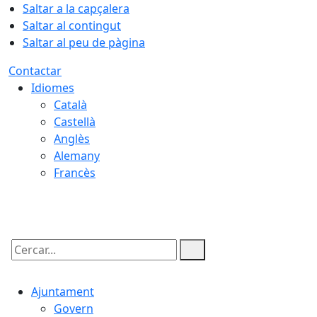
Saltar a la capçalera
Saltar al contingut
Saltar al peu de pàgina
Contactar
Idiomes
Català
Castellà
Anglès
Alemany
Francès
06.08.2026 | 17:02
Cercar:
Ajuntament
Govern