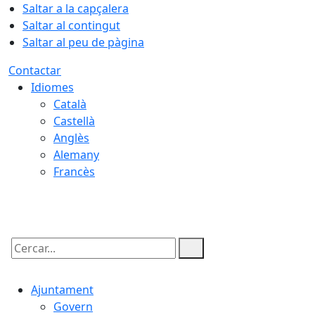
Saltar a la capçalera
Saltar al contingut
Saltar al peu de pàgina
Contactar
Idiomes
Català
Castellà
Anglès
Alemany
Francès
05.08.2026 | 23:07
Cercar:
Ajuntament
Govern